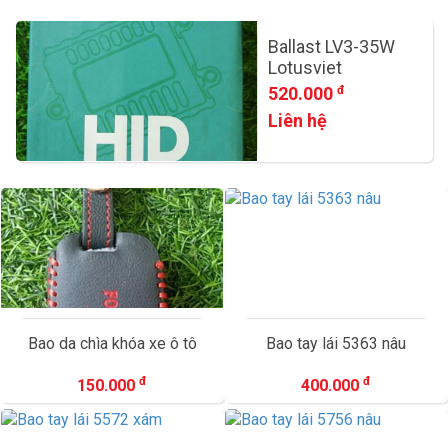
Ballast LV3-35W
Lotusviet
520.000
đ
Liên hệ
Bao da chìa khóa xe ô tô
Bao tay lái 5363 nâu
đ
đ
150.000
400.000