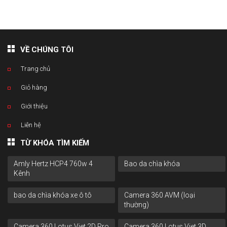
VỀ CHÚNG TÔI
Trang chủ
Giỏ hàng
Giới thiệu
Liên hệ
TỪ KHÓA TÌM KIẾM
Amly Hertz HCP4 760w 4
Bao da chìa khóa
Kênh
bao da chìa khóa xe ô tô
Camera 360 AVM (loại
thường)
Camera 360 Lotus Viet 2D Pro
Camera 360 Lotus Viet 3D