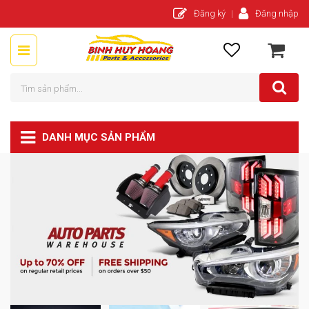
Đăng ký
Đăng nhập
DANH MỤC SẢN PHẨM