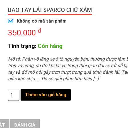
BAO TAY LÁI SPARCO CHỮ XÁM
Không có mã sản phẩm
đ
350.000
Tình trạng:
Còn hàng
Mô tả: Phần vô lăng xe ô tô nguyên bản, thường được làm 
trơn và cứng, do đó khi lái xe trong thời gian dài sẽ rất dễ b
tay và đổ mồ hôi gây trơn trượt trong quá trình đánh lái. T
giác khó chịu …. Đã có giải pháp hữu hiệu […]
Bao
Thêm vào giỏ hàng
tay
lái
Sparco
chữ
xám
ẬT
ĐÁNH GIÁ