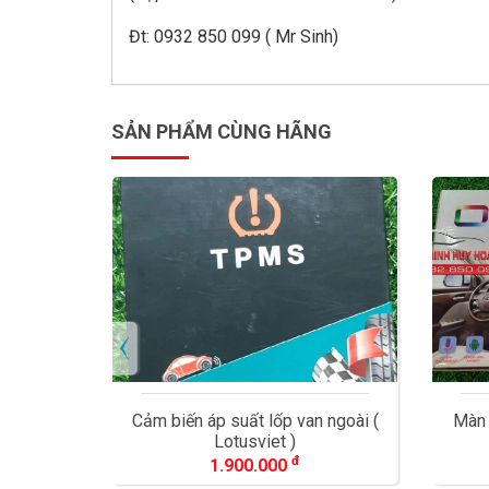
Đt: 0932 850 099 ( Mr Sinh)
SẢN PHẨM CÙNG HÃNG
 ngoài (
Màn hình ô tô DVD Android Oled
Bộ 
C2
đ
5.500.000