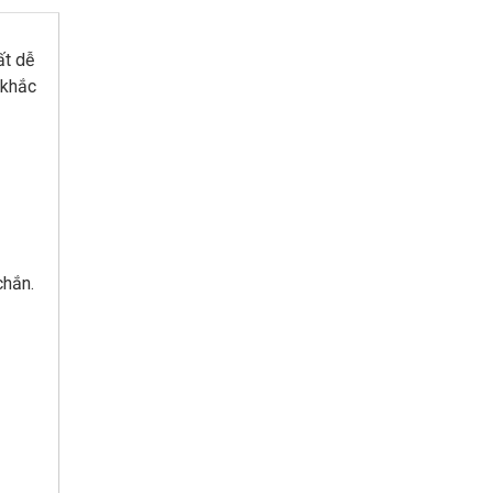
ất dễ
 khắc
chắn.