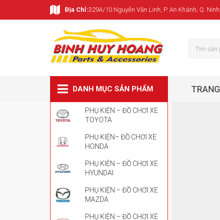
Địa Chỉ:
329A/10 Nguyễn Văn Linh, P. An Khánh, Q. Ninh
TRANG
DANH MỤC SẢN PHẨM
PHỤ KIỆN – ĐỒ CHƠI XE
TOYOTA
PHỤ KIỆN– ĐỒ CHƠI XE
HONDA
PHỤ KIỆN – ĐỒ CHƠI XE
HYUNDAI
PHỤ KIỆN – ĐỒ CHƠI XE
MAZDA
PHỤ KIỆN – ĐỒ CHƠI XE