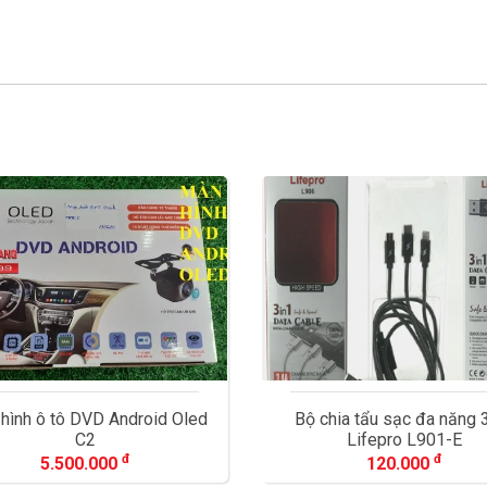
chia tẩu sạc đa năng 3in1
Camera hành trình Viet
Lifepro L901-E
VM100
đ
đ
120.000
3.940.000