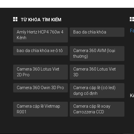
TỪ KHÓA TÌM KIẾM
F
Amly Hertz HCP4 760w 4
Bao da chìa khóa
Kênh
bao da chìa khóa xe ô tô
Camera 360 AVM (loại
thường)
Camera 360 Lotus Viet
Camera 360 Lotus Viet
2D Pro
3D
Camera 360 Owin 3D Pro
Camera cặp lề (có led)
dạng cố định
Kế
Camera cặp lề Vietmap
Camera cặp lề xoay
R001
Carrozzeria CCD