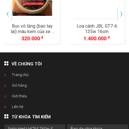
Loa cánh JBL GT7-6
Màn hình ô tô DVD
135w 16cm
Android Z800 Pro
1.400.000
đ
11.800.000
đ
VỀ CHÚNG TÔI
Trang chủ
Giỏ hàng
Giới thiệu
Liên hệ
TỪ KHÓA TÌM KIẾM
Amly Hertz HCP4 760w 4
Bao da chìa khóa