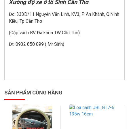
Xưởng độ xe ô tô Sinh Cần Thơ
Đc: 333D/11 Nguyễn Văn Linh, KV3, P. An Khánh, Q.Ninh
Kiều, Tp Cần Thơ
(Cặp vách BV Đa khoa TW Cần Thơ)
Đt: 0932 850 099 ( Mr Sinh)
SẢN PHẨM CÙNG HÃNG