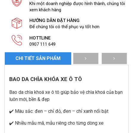
Khi một doanh nghiệp được hình thành, chúng tôi
lượng
xem khách hàng
HƯỚNG DẪN ĐẶT HÀNG
Để chúng tôi có thể phục vụ tốt hơn
HOTTLINE
0907 111 649
CHI TIẾT SẢN PHẨM
BAO DA CHÌA KHÓA XE Ô TÔ
Bao da chìa khoá xe ô tô giúp bảo vệ chìa khoá của bạn
luôn mới, bền & đẹp
✔️ Màu sắc: đen – chỉ đỏ, đen – chỉ xanh nổi bật
✔️ Nhiều mẫu mã, mẫu riêng cho từng dòng xe