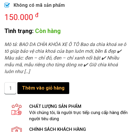
Không có mã sản phẩm
đ
150.000
Tình trạng:
Còn hàng
Mô tả: BAO DA CHÌA KHÓA XE Ô TÔ Bao da chìa khoá xe ô
tô giúp bảo vệ chìa khoá của bạn luôn mới, bền & đẹp ✔️
Màu sắc: đen – chỉ đỏ, đen – chỉ xanh nổi bật ✔️ Nhiều
mẫu mã, mẫu riêng cho từng dòng xe ✔️ Giữ chìa khoá
luôn như […]
Bao
Thêm vào giỏ hàng
da
chìa
khóa
CHẤT LƯỢNG SẢN PHẨM
xe
Với chúng tôi, là người trực tiếp cung cấp hàng đến
ô
người tiêu dùng
tô
CHÍNH SÁCH KHÁCH HÀNG
số