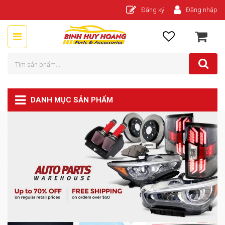
Đăng ký
Đăng nhập
DANH MỤC SẢN PHẨM