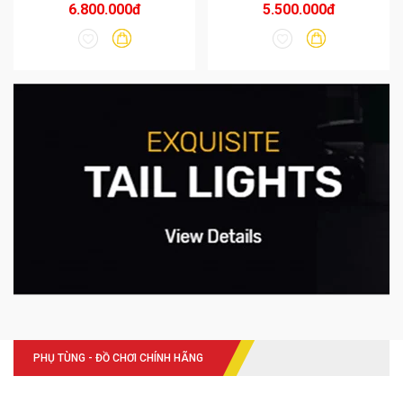
6.800.000đ
5.500.000đ
PHỤ TÙNG - ĐỒ CHƠI CHÍNH HÃNG