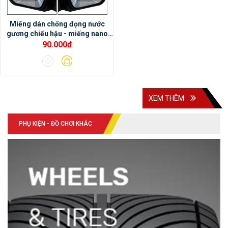
cảm nhận âm thanh rất hay.- Màn hình
Miếng dán chống đọng nước
DVD Android Oled Pro X3 có thể tích hợp
gương chiếu hậu - miếng nano
với cảm biến áp suất lốp, cảnh báo điểm
dán gương chiếu hậu xe ô tô
90.000đ
mù, camera hành trình, camera 360 DCT….
XEM THÊM
PHỤ KIỆN - ĐỒ CHƠI KHÁC