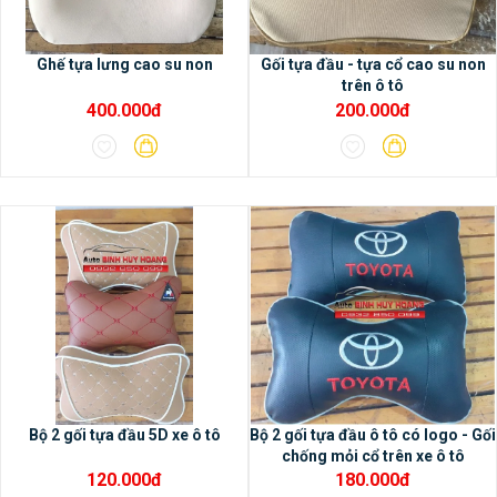
xe.– Phù hợp cho hầu hết các dòng xe
hiện nay.
Ghế tựa lưng cao su non
Gối tựa đầu - tựa cổ cao su non
trên ô tô
400.000đ
200.000đ
2/ Các tính năng nổi bật của
màn hình DVD Android Oled
Pro X3
- Màn hình DVD Android Oled
Pro X3 có bộ nhớ Ram 2G, bộ nhớ trong
32G, chip 8 nhân, bảo hành 18 tháng- Màn
hình Android Oled Pro X3 sử dụng không
giới hạn các ứng dụng trong cửa hàng CH
play- Màn hình IPS, cảm biến rất thông
minh, cảnh báo được đóng cửa bị hở
không khít ngay trên màn hình.- Hỗ trợ
Bộ 2 gối tựa đầu 5D xe ô tô
Bộ 2 gối tựa đầu ô tô có logo - Gối
chống mỏi cổ trên xe ô tô
camera AHD siêu rõ nét cho độ phân giải
120.000đ
180.000đ
Full HD 1920x1080p, chất lượng cao hơn