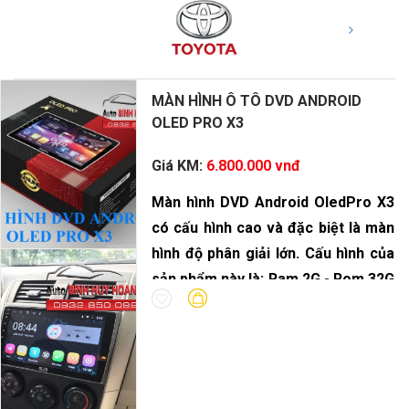
MÀN HÌNH Ô TÔ DVD ANDROID
OLED PRO X3
Giá KM:
6.800.000 vnđ
Màn hình DVD Android OledPro X3
có cấu hình cao và đặc biệt là màn
hình độ phân giải lớn. Cấu hình của
sản phẩm này là: Ram 2G - Rom 32G
- vi xử lý 8 Core.
DVD Android OledPro X3 là sự lựa
chọn hoàn hảo cho dòng xe gia
đình. Với bộ xử lý âm thanh DSP
cùng độ phân giải màn hình nét