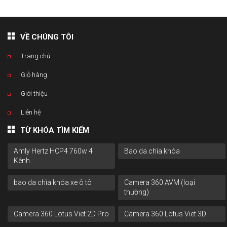
VỀ CHÚNG TÔI
Trang chủ
Giỏ hàng
Giới thiệu
Liên hệ
TỪ KHÓA TÌM KIẾM
Amly Hertz HCP4 760w 4
Bao da chìa khóa
Kênh
bao da chìa khóa xe ô tô
Camera 360 AVM (loại
thường)
Camera 360 Lotus Viet 2D Pro
Camera 360 Lotus Viet 3D