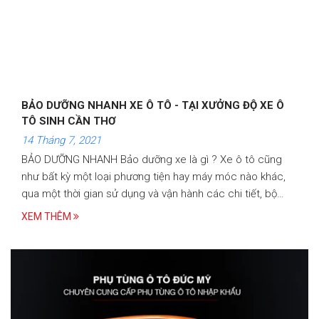
BẢO DƯỠNG NHANH XE Ô TÔ - TẠI XƯỞNG ĐỘ XE Ô
TÔ SINH CẦN THƠ
14 Tháng 7, 2021
BẢO DƯỠNG NHANH Bảo dưỡng xe là gì ? Xe ô tô cũng
như bất kỳ một loại phương tiện hay máy móc nào khác,
qua một thời gian sử dụng và vận hành các chi tiết, bộ
phận cấu thành đều bị mài mòn và giảm chất lượng
XEM THÊM
khiến…