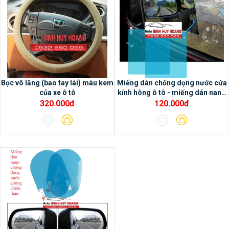
- Chức năng dẫn đường và tích hợp bản đồ
online Google map và có thể sử dụng bản
đồ offline Navitel
Bọc vô lăng (bao tay lái) màu kem
Miếng dán chống dọng nước cửa
của xe ô tô
kính hông ô tô - miếng dán nano
ô tô
320.000đ
120.000đ
- Hiệu chỉnh âm thanh chuyên nghiệp với
chip DSP tích hợp trong màn hình Oled