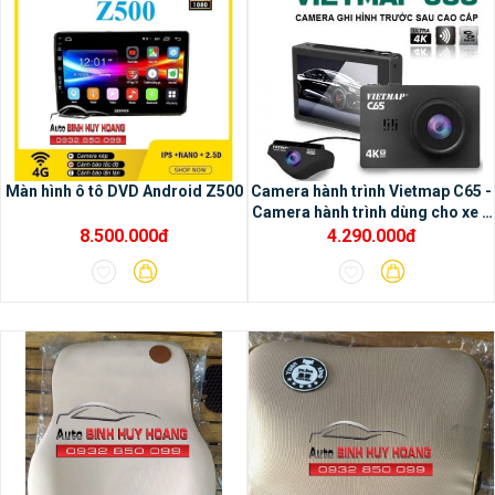
1/ Tiện ích của màng hình
Màn hình ô tô DVD Android Z500
Camera hành trình Vietmap C65 -
Camera hành trình dùng cho xe ô
Oled:
– Trãi nghiệm các ứng dụng đa
tô
8.500.000đ
4.290.000đ
phương tiện– Tô điểm thêm cho nội thất ô
tô trở nên sang trọng hơn– Kết nối được
với nhiều thiết bị hỗ trợ– Sử dụng dễ dàng &
thuận tiện– Sản phẩm chính hãng, thương
hiệu quốc tế, công nghệ Nhật Bản– Gồm
màn hình 9 inch và 10 inch– Độ bền & độ
ổn định cao, cấu hình mạnh mẽ, cảm ứng
mượt mà– Dễ dàng lắp đặt mà không ảnh
hưởng đến các phần thiết bị cơ bản của