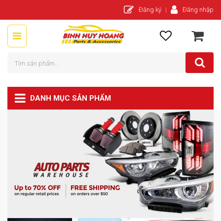
Đăng ký
Đăng nhập
DANH MỤC SẢN PHẨM