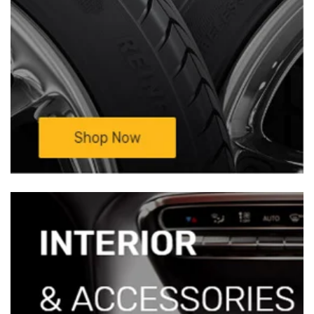
—————————————————————————
Mọi chi tiết xin liên hệ:
TRUNG TÂM NỘI
THẤT Ô TÔ BÌNH HUY HOÀNG –
Xưởng
Độ Xe Ô Tô Sinh Cần Thơ
Đc: 333D/11
Nguyễn Văn Linh, KV3, P. An Khánh ,
Q.Ninh Kiều, Tp Cần Thơ(Cặp vách BV Đa
khoa TW Cần Thơ)Đt: 0932 850 099 ( Mr
Sinh)