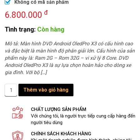
Không có mã sản phẩm
đ
6.800.000
Tình trạng:
Còn hàng
Mô tả: Màn hình DVD Android OledPro X3 có cấu hình cao
và đặc biệt là màn hình độ phân giải lớn. Cấu hình của sản
phẩm này là: Ram 2G – Rom 32G – vi xử lý 8 Core. DVD
Android OledPro X3 là sự lựa chọn hoàn hảo cho dòng xe
gia đình. Với bộ […]
Màn
Thêm vào giỏ hàng
hình
ô
tô
CHẤT LƯỢNG SẢN PHẨM
DVD
Với chúng tôi, là người trực tiếp cung cấp hàng đến
Android
người tiêu dùng
Oled
CHÍNH SÁCH KHÁCH HÀNG
Pro