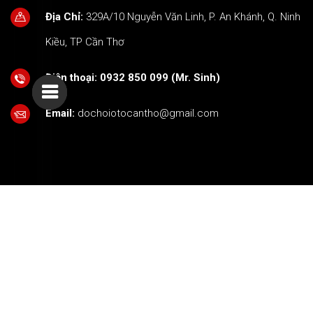
Địa Chỉ:
329A/10 Nguyễn Văn Linh, P. An Khánh, Q. Ninh
Kiều, TP Cần Thơ
Điện thoại:
0932 850 099 (Mr. Sinh)
Email:
dochoiotocantho@gmail.com