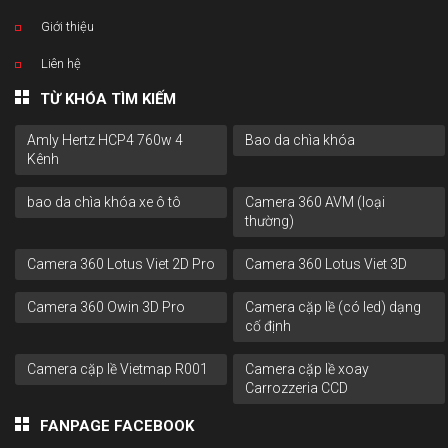
Giới thiệu
Liên hệ
TỪ KHÓA TÌM KIẾM
Amly Hertz HCP4 760w 4
Bao da chìa khóa
Kênh
bao da chìa khóa xe ô tô
Camera 360 AVM (loại
thường)
Camera 360 Lotus Viet 2D Pro
Camera 360 Lotus Viet 3D
Camera 360 Owin 3D Pro
Camera cặp lề (có led) dạng
cố định
Camera cặp lề Vietmap R001
Camera cặp lề xoay
Carrozzeria CCD
FANPAGE FACEBOOK