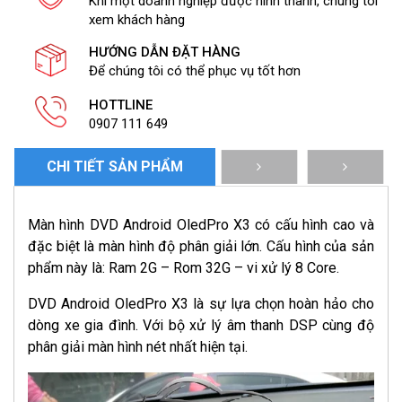
Khi một doanh nghiệp được hình thành, chúng tôi
X3
xem khách hàng
số
lượng
HƯỚNG DẪN ĐẶT HÀNG
Để chúng tôi có thể phục vụ tốt hơn
HOTTLINE
0907 111 649
CHI TIẾT SẢN PHẨM
Màn hình DVD Android OledPro X3 có cấu hình cao và
đặc biệt là màn hình độ phân giải lớn. Cấu hình của sản
phẩm này là: Ram 2G – Rom 32G – vi xử lý 8 Core.
DVD Android OledPro X3 là sự lựa chọn hoàn hảo cho
dòng xe gia đình. Với bộ xử lý âm thanh DSP cùng độ
phân giải màn hình nét nhất hiện tại.