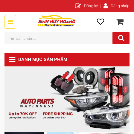
Đăng ký
Đăng nhập
DANH MỤC SẢN PHẨM