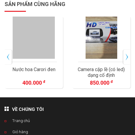
SẢN PHẨM CÙNG HÃNG
i đen
Camera cặp lề (có led)
NỆM HƠI VẢI D
dạng cố định
XE Ô TÔ
đ
850.000
đ
1.050.00
VỀ CHÚNG TÔI
Trang chủ
Giỏ hàng