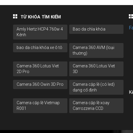
TỪ KHÓA TÌM KIẾM
F
Amly Hertz HCP4 760w 4
Bao da chìa khóa
Kênh
bao da chìa khóa xe ô tô
Camera 360 AVM (loại
thường)
Camera 360 Lotus Viet
Camera 360 Lotus Viet
2D Pro
3D
Camera 360 Owin 3D Pro
Camera cặp lề (có led)
dạng cố định
Kế
Camera cặp lề Vietmap
Camera cặp lề xoay
R001
Carrozzeria CCD