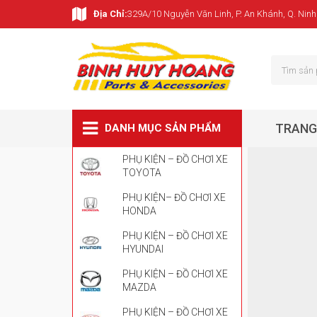
Địa Chỉ:
329A/10 Nguyễn Văn Linh, P. An Khánh, Q. Ninh
TRANG
DANH MỤC SẢN PHẨM
PHỤ KIỆN – ĐỒ CHƠI XE
TOYOTA
PHỤ KIỆN– ĐỒ CHƠI XE
HONDA
PHỤ KIỆN – ĐỒ CHƠI XE
HYUNDAI
PHỤ KIỆN – ĐỒ CHƠI XE
MAZDA
PHỤ KIỆN – ĐỒ CHƠI XE