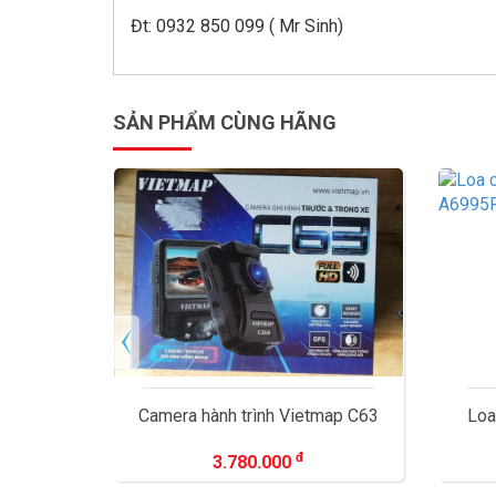
Đt: 0932 850 099 ( Mr Sinh)
SẢN PHẨM CÙNG HÃNG
ap VM-
Camera hành trình Vietmap C63
Loa
đ
3.780.000