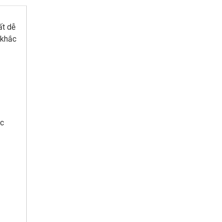
ất dễ
 khắc
ắc