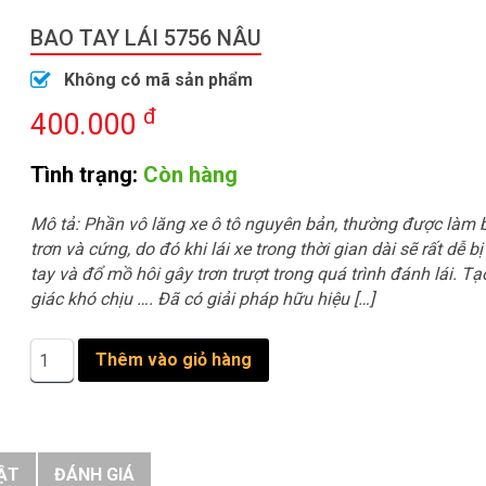
BAO TAY LÁI 5756 NÂU
Không có mã sản phẩm
đ
400.000
Tình trạng:
Còn hàng
Mô tả: Phần vô lăng xe ô tô nguyên bản, thường được làm 
trơn và cứng, do đó khi lái xe trong thời gian dài sẽ rất dễ b
tay và đổ mồ hôi gây trơn trượt trong quá trình đánh lái. T
giác khó chịu …. Đã có giải pháp hữu hiệu […]
Bao
Thêm vào giỏ hàng
tay
lái
5756
nâu
số
ẬT
ĐÁNH GIÁ