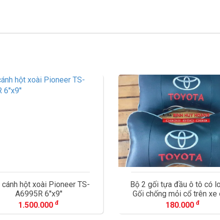
 cánh hột xoài Pioneer TS-
Bộ 2 gối tựa đầu ô tô có l
A6995R 6''x9''
Gối chống mỏi cổ trên xe 
đ
đ
1.500.000
180.000