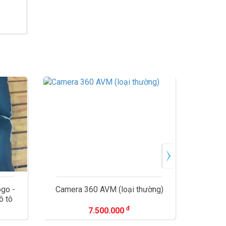
ogo -
Camera 360 AVM (loại thường)
Tin
ô tô
Ha
đ
7.500.000