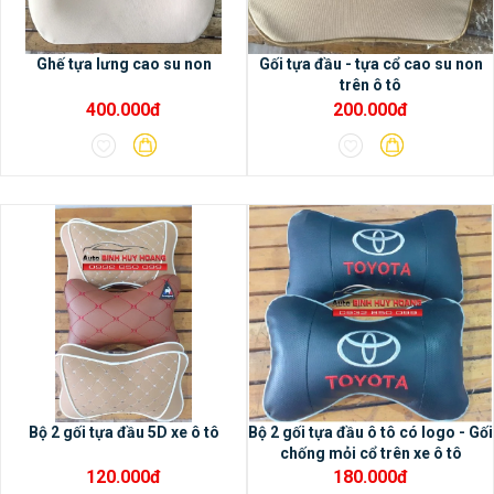
xe.– Phù hợp cho hầu hết các dòng xe
hiện nay.
Ghế tựa lưng cao su non
Gối tựa đầu - tựa cổ cao su non
trên ô tô
400.000đ
200.000đ
2/ Các tính năng nổi bật của
màn hình DVD Android Oled
Pro X3
- Màn hình DVD Android Oled
Pro X3 có bộ nhớ Ram 2G, bộ nhớ trong
32G, chip 8 nhân, bảo hành 18 tháng- Màn
hình Android Oled Pro X3 sử dụng không
giới hạn các ứng dụng trong cửa hàng CH
play- Màn hình IPS, cảm biến rất thông
minh, cảnh báo được đóng cửa bị hở
không khít ngay trên màn hình.- Hỗ trợ
Bộ 2 gối tựa đầu 5D xe ô tô
Bộ 2 gối tựa đầu ô tô có logo - Gối
chống mỏi cổ trên xe ô tô
camera AHD siêu rõ nét cho độ phân giải
120.000đ
180.000đ
Full HD 1920x1080p, chất lượng cao hơn