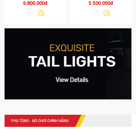
6.800.000đ
5.500.000đ
PHỤ TÙNG - ĐỒ CHƠI CHÍNH HÃNG