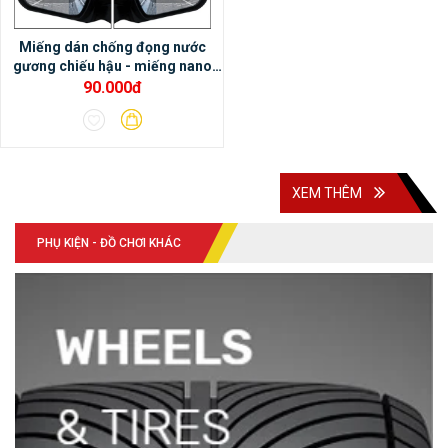
cảm nhận âm thanh rất hay.- Màn hình
Miếng dán chống đọng nước
DVD Android Oled Pro X3 có thể tích hợp
gương chiếu hậu - miếng nano
với cảm biến áp suất lốp, cảnh báo điểm
dán gương chiếu hậu xe ô tô
90.000đ
mù, camera hành trình, camera 360 DCT….
XEM THÊM
PHỤ KIỆN - ĐỒ CHƠI KHÁC