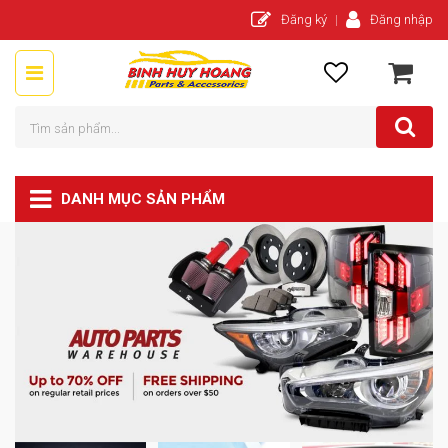
Đăng ký
Đăng nhập
DANH MỤC SẢN PHẨM