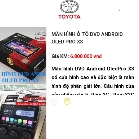
MÀN HÌNH Ô TÔ DVD ANDROID
OLED PRO X3
Giá KM:
6.800.000 vnđ
Màn hình DVD Android OledPro X3
có cấu hình cao và đặc biệt là màn
hình độ phân giải lớn. Cấu hình của
sản phẩm này là: Ram 2G - Rom 32G
- vi xử lý 8 Core.
DVD Android OledPro X3 là sự lựa
chọn hoàn hảo cho dòng xe gia
đình. Với bộ xử lý âm thanh DSP
cùng độ phân giải màn hình nét