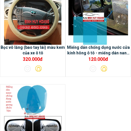
- Chức năng dẫn đường và tích hợp bản đồ
online Google map và có thể sử dụng bản
đồ offline Navitel
Bọc vô lăng (bao tay lái) màu kem
Miếng dán chống dọng nước cửa
của xe ô tô
kính hông ô tô - miếng dán nano
ô tô
320.000đ
120.000đ
- Hiệu chỉnh âm thanh chuyên nghiệp với
chip DSP tích hợp trong màn hình Oled