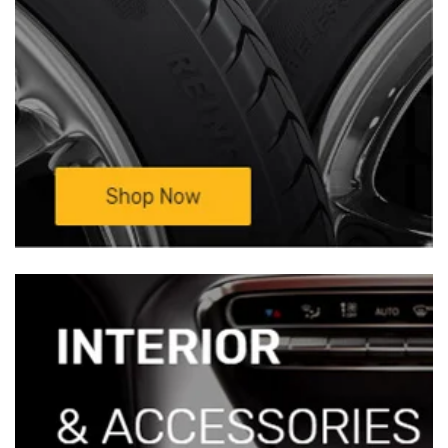
—————————————————————————
Mọi chi tiết xin liên hệ:
TRUNG TÂM NỘI
THẤT Ô TÔ BÌNH HUY HOÀNG –
Xưởng
Độ Xe Ô Tô Sinh Cần Thơ
Đc: 333D/11
Nguyễn Văn Linh, KV3, P. An Khánh ,
Q.Ninh Kiều, Tp Cần Thơ(Cặp vách BV Đa
khoa TW Cần Thơ)Đt: 0932 850 099 ( Mr
Sinh)