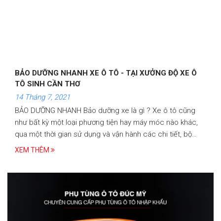
BẢO DƯỠNG NHANH XE Ô TÔ - TẠI XƯỞNG ĐỘ XE Ô
TÔ SINH CẦN THƠ
14 Tháng 7, 2021
BẢO DƯỠNG NHANH Bảo dưỡng xe là gì ? Xe ô tô cũng
như bất kỳ một loại phương tiện hay máy móc nào khác,
qua một thời gian sử dụng và vận hành các chi tiết, bộ
phận cấu thành đều bị mài mòn và giảm chất lượng
XEM THÊM
khiến…