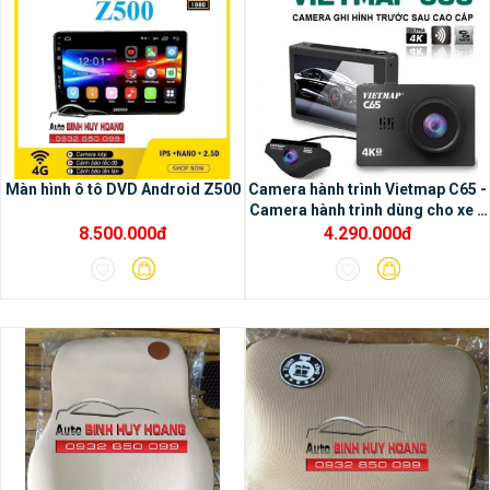
1/ Tiện ích của màng hình
Màn hình ô tô DVD Android Z500
Camera hành trình Vietmap C65 -
Camera hành trình dùng cho xe ô
Oled:
– Trãi nghiệm các ứng dụng đa
tô
8.500.000đ
4.290.000đ
phương tiện– Tô điểm thêm cho nội thất ô
tô trở nên sang trọng hơn– Kết nối được
với nhiều thiết bị hỗ trợ– Sử dụng dễ dàng &
thuận tiện– Sản phẩm chính hãng, thương
hiệu quốc tế, công nghệ Nhật Bản– Gồm
màn hình 9 inch và 10 inch– Độ bền & độ
ổn định cao, cấu hình mạnh mẽ, cảm ứng
mượt mà– Dễ dàng lắp đặt mà không ảnh
hưởng đến các phần thiết bị cơ bản của