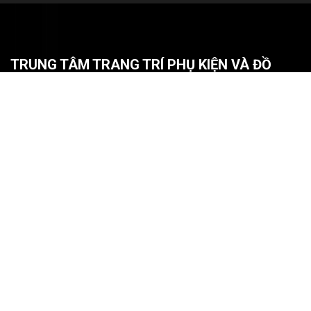
TRUNG TÂM TRANG TRÍ PHỤ KIỆN VÀ ĐỒ
CHƠI NỘI THẤT BÌNH HUY HOÀNG CẦN THƠ
Địa Chỉ:
329A/10 Nguyễn Văn Linh, P. An Khánh, Q. Ninh
Kiều, TP Cần Thơ
Điện thoại:
0932 850 099 (Mr. Sinh)
Email:
dochoiotocantho@gmail.com