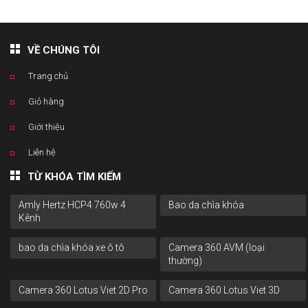
VỀ CHÚNG TÔI
Trang chủ
Giỏ hàng
Giới thiệu
Liên hệ
TỪ KHÓA TÌM KIẾM
Amly Hertz HCP4 760w 4
Bao da chìa khóa
Kênh
bao da chìa khóa xe ô tô
Camera 360 AVM (loại
thường)
Camera 360 Lotus Viet 2D Pro
Camera 360 Lotus Viet 3D