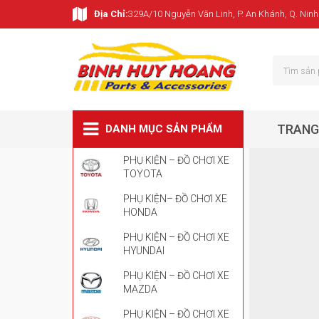
Địa Chỉ:
329A/10 Nguyễn Văn Linh, P. An Khánh, Q. Ninh
TRANG
DANH MỤC SẢN PHẨM
PHỤ KIỆN – ĐỒ CHƠI XE
TOYOTA
PHỤ KIỆN– ĐỒ CHƠI XE
HONDA
PHỤ KIỆN – ĐỒ CHƠI XE
HYUNDAI
PHỤ KIỆN – ĐỒ CHƠI XE
MAZDA
PHỤ KIỆN – ĐỒ CHƠI XE