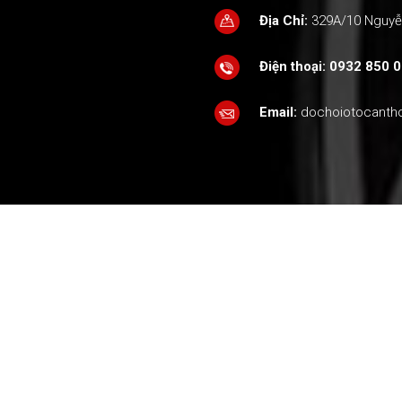
Địa Chỉ:
329A/10 Nguyễn
Điện thoại:
0932 850 0
Email:
dochoiotocant