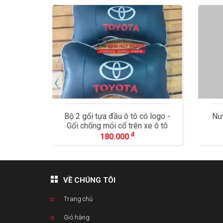
 sắt đỏ
Bộ 2 gối tựa đầu ô tô có logo -
Nướ
Gối chống mỏi cổ trên xe ô tô
đ
180.000
VỀ CHÚNG TÔI
Trang chủ
Giỏ hàng