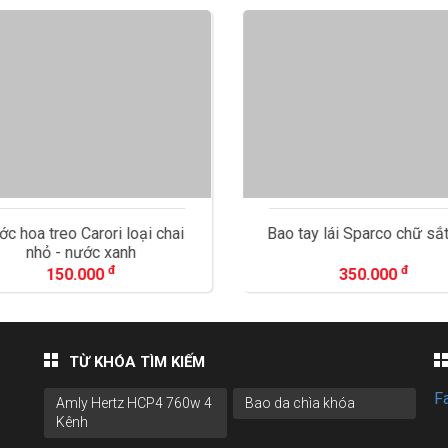
c hoa treo Carori loại chai
Bao tay lái Sparco chữ sắ
nhỏ - nước xanh
đ
đ
150.000
350.000
TỪ KHÓA TÌM KIẾM
F
Amly Hertz HCP4 760w 4
Bao da chìa khóa
Kênh