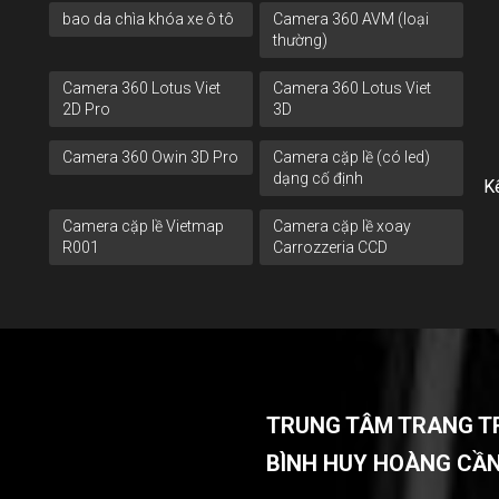
bao da chìa khóa xe ô tô
Camera 360 AVM (loại
thường)
Camera 360 Lotus Viet
Camera 360 Lotus Viet
2D Pro
3D
Camera 360 Owin 3D Pro
Camera cặp lề (có led)
dạng cố định
Kế
Camera cặp lề Vietmap
Camera cặp lề xoay
R001
Carrozzeria CCD
TRUNG TÂM TRANG TRÍ
BÌNH HUY HOÀNG CẦ