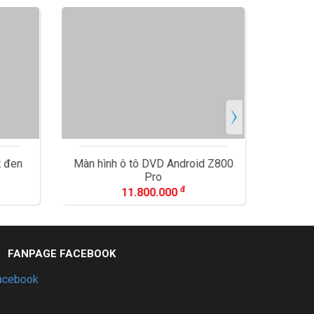
t đen
Màn hình ô tô DVD Android Z800
Chất p
Pro
đ
11.800.000
FANPAGE FACEBOOK
acebook