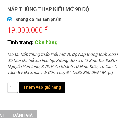
NẮP THÙNG THẤP KIỂU MỞ 90 ĐỘ
Không có mã sản phẩm
đ
19.000.000
Tình trạng:
Còn hàng
Mô tả: Nắp thùng thấp kiểu mở 90 độ Nắp thùng thấp kiểu
độ Mọi chi tiết xin liên hệ: Xưởng độ xe ô tô Sinh Đc: 333D
Nguyễn Văn Linh, KV3, P. An Khánh , Q.Ninh Kiều, Tp Cần T
vách BV Đa khoa TW Cần Thơ) Đt: 0932 850 099 ( Mr […]
Nắp
Thêm vào giỏ hàng
thùng
thấp
kiểu
mở
90
ẬT
ĐÁNH GIÁ