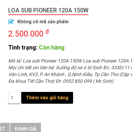
LOA SUB PIONEER 120A 150W
Không có mã sản phẩm
đ
2.500.000
Tình trạng:
Còn hàng
Mô tả: Loa sub Pioneer 120A 150W Loa sub Pioneer 120A
Mọi chi tiết xin liên hệ: Xưởng độ xe ô tô Sinh Đc: 333D/1
Văn Linh, KV3, P. An Khánh , Q.Ninh Kiều, Tp Cần Thơ (Cặp
Đa khoa TW Cần Thơ) Đt: 0932 850 099 ( Mr Sinh)
Loa
Thêm vào giỏ hàng
sub
Pioneer
120A
150W
số
ẬT
ĐÁNH GIÁ