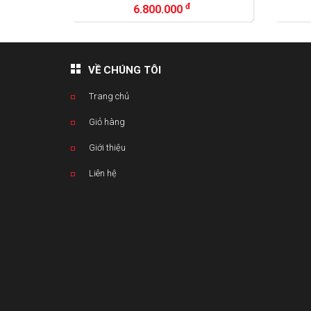
đ
đ
6.800.000
1.200.000
VỀ CHÚNG TÔI
Trang chủ
Giỏ hàng
Giới thiệu
Liên hệ