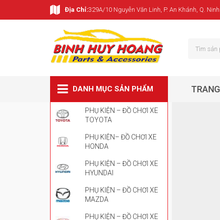
Địa Chỉ:
329A/10 Nguyễn Văn Linh, P. An Khánh, Q. Ninh
TRANG
DANH MỤC SẢN PHẨM
PHỤ KIỆN – ĐỒ CHƠI XE
TOYOTA
PHỤ KIỆN– ĐỒ CHƠI XE
HONDA
PHỤ KIỆN – ĐỒ CHƠI XE
HYUNDAI
PHỤ KIỆN – ĐỒ CHƠI XE
MAZDA
PHỤ KIỆN – ĐỒ CHƠI XE