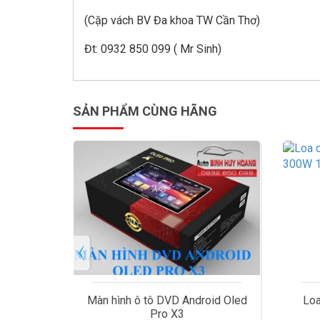
(Cặp vách BV Đa khoa TW Cần Thơ)
Đt: 0932 850 099 ( Mr Sinh)
SẢN PHẨM CÙNG HÃNG
ô tô DVD Android Oled
Loa cánh Pioneer TS-G1620F
Pro X3
300W 16cm