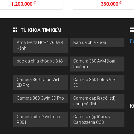
đ
350.000
1
TỪ KHÓA TÌM KIẾM
F
Amly Hertz HCP4 760w 4
Bao da chìa khóa
Kênh
bao da chìa khóa xe ô tô
Camera 360 AVM (loại
thường)
Camera 360 Lotus Viet
Camera 360 Lotus Viet
2D Pro
3D
Camera 360 Owin 3D Pro
Camera cặp lề (có led)
dạng cố định
Kế
Camera cặp lề Vietmap
Camera cặp lề xoay
R001
Carrozzeria CCD