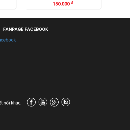
đ
đ
50.000
650.000
FANPAGE FACEBOOK
acebook
t nối khác: