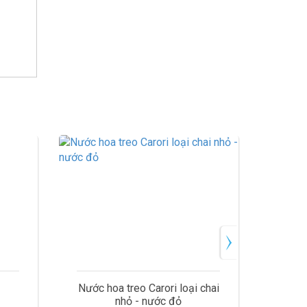
eo Carori loại chai
Nệm hơi vải nhung cho xe ô tô -
 - nước đỏ
nệm hơi dùng trên xe ô tô