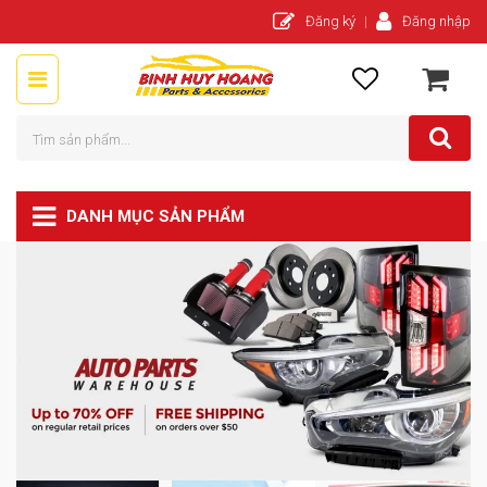
Đăng ký
Đăng nhập
DANH MỤC SẢN PHẨM