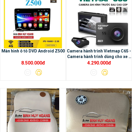
1/ Tiện ích của màng hình
Màn hình ô tô DVD Android Z500
Camera hành trình Vietmap C65 -
Camera hành trình dùng cho xe ô
Oled:
– Trãi nghiệm các ứng dụng đa
tô
8.500.000đ
4.290.000đ
phương tiện– Tô điểm thêm cho nội thất ô
tô trở nên sang trọng hơn– Kết nối được
với nhiều thiết bị hỗ trợ– Sử dụng dễ dàng &
thuận tiện– Sản phẩm chính hãng, thương
hiệu quốc tế, công nghệ Nhật Bản– Gồm
màn hình 9 inch và 10 inch– Độ bền & độ
ổn định cao, cấu hình mạnh mẽ, cảm ứng
mượt mà– Dễ dàng lắp đặt mà không ảnh
hưởng đến các phần thiết bị cơ bản của