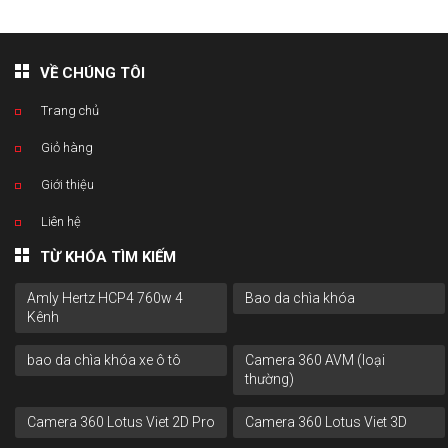
VỀ CHÚNG TÔI
Trang chủ
Giỏ hàng
Giới thiệu
Liên hệ
TỪ KHÓA TÌM KIẾM
Amly Hertz HCP4 760w 4
Bao da chìa khóa
Kênh
bao da chìa khóa xe ô tô
Camera 360 AVM (loại
thường)
Camera 360 Lotus Viet 2D Pro
Camera 360 Lotus Viet 3D