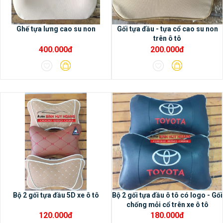
xe.– Phù hợp cho hầu hết các dòng xe
hiện nay.
Ghế tựa lưng cao su non
Gối tựa đầu - tựa cổ cao su non
trên ô tô
400.000đ
200.000đ
2/ Các tính năng nổi bật của
màn hình DVD Android Oled
Pro X3
- Màn hình DVD Android Oled
Pro X3 có bộ nhớ Ram 2G, bộ nhớ trong
32G, chip 8 nhân, bảo hành 18 tháng- Màn
hình Android Oled Pro X3 sử dụng không
giới hạn các ứng dụng trong cửa hàng CH
play- Màn hình IPS, cảm biến rất thông
minh, cảnh báo được đóng cửa bị hở
không khít ngay trên màn hình.- Hỗ trợ
Bộ 2 gối tựa đầu 5D xe ô tô
Bộ 2 gối tựa đầu ô tô có logo - Gối
chống mỏi cổ trên xe ô tô
camera AHD siêu rõ nét cho độ phân giải
120.000đ
180.000đ
Full HD 1920x1080p, chất lượng cao hơn