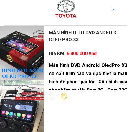
MÀN HÌNH Ô TÔ DVD ANDROID
OLED PRO X3
Giá KM:
6.800.000 vnđ
Màn hình DVD Android OledPro X3
có cấu hình cao và đặc biệt là màn
hình độ phân giải lớn. Cấu hình của
sản phẩm này là: Ram 2G - Rom 32G
- vi xử lý 8 Core.
DVD Android OledPro X3 là sự lựa
chọn hoàn hảo cho dòng xe gia
đình. Với bộ xử lý âm thanh DSP
cùng độ phân giải màn hình nét