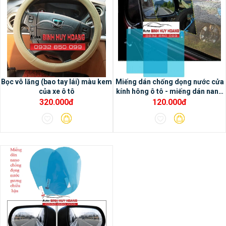
- Chức năng dẫn đường và tích hợp bản đồ
online Google map và có thể sử dụng bản
đồ offline Navitel
Bọc vô lăng (bao tay lái) màu kem
Miếng dán chống dọng nước cửa
của xe ô tô
kính hông ô tô - miếng dán nano
ô tô
320.000đ
120.000đ
- Hiệu chỉnh âm thanh chuyên nghiệp với
chip DSP tích hợp trong màn hình Oled