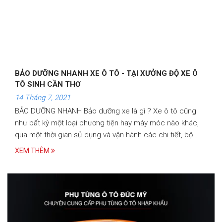
BẢO DƯỠNG NHANH XE Ô TÔ - TẠI XƯỞNG ĐỘ XE Ô
TÔ SINH CẦN THƠ
14 Tháng 7, 2021
BẢO DƯỠNG NHANH Bảo dưỡng xe là gì ? Xe ô tô cũng
như bất kỳ một loại phương tiện hay máy móc nào khác,
qua một thời gian sử dụng và vận hành các chi tiết, bộ
phận cấu thành đều bị mài mòn và giảm chất lượng
XEM THÊM
khiến…