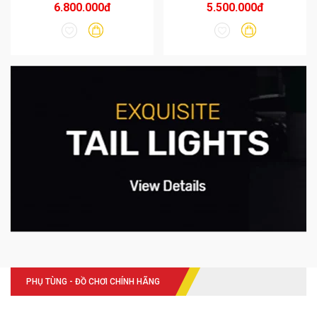
6.800.000đ
5.500.000đ
PHỤ TÙNG - ĐỒ CHƠI CHÍNH HÃNG