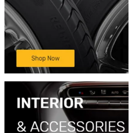
—————————————————————————
Mọi chi tiết xin liên hệ:
TRUNG TÂM NỘI
THẤT Ô TÔ BÌNH HUY HOÀNG –
Xưởng
Độ Xe Ô Tô Sinh Cần Thơ
Đc: 333D/11
Nguyễn Văn Linh, KV3, P. An Khánh ,
Q.Ninh Kiều, Tp Cần Thơ(Cặp vách BV Đa
khoa TW Cần Thơ)Đt: 0932 850 099 ( Mr
Sinh)