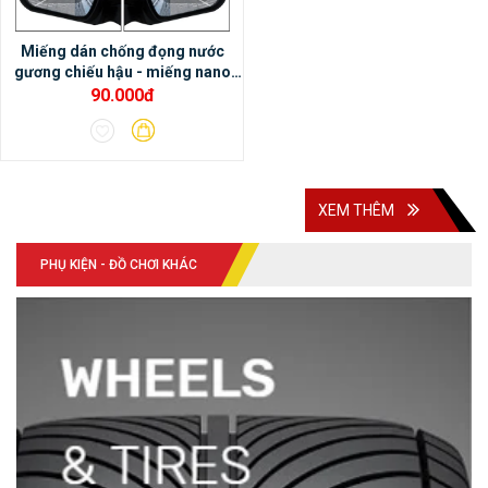
cảm nhận âm thanh rất hay.- Màn hình
Miếng dán chống đọng nước
DVD Android Oled Pro X3 có thể tích hợp
gương chiếu hậu - miếng nano
với cảm biến áp suất lốp, cảnh báo điểm
dán gương chiếu hậu xe ô tô
90.000đ
mù, camera hành trình, camera 360 DCT….
XEM THÊM
PHỤ KIỆN - ĐỒ CHƠI KHÁC