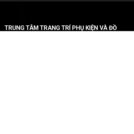
TRUNG TÂM TRANG TRÍ PHỤ KIỆN VÀ ĐỒ
CHƠI NỘI THẤT BÌNH HUY HOÀNG CẦN THƠ
Địa Chỉ:
329A/10 Nguyễn Văn Linh, P. An Khánh, Q. Ninh
Kiều, TP Cần Thơ
Điện thoại:
0932 850 099 (Mr. Sinh)
Email:
dochoiotocantho@gmail.com