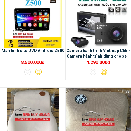
1/ Tiện ích của màng hình
Màn hình ô tô DVD Android Z500
Camera hành trình Vietmap C65 -
Camera hành trình dùng cho xe ô
Oled:
– Trãi nghiệm các ứng dụng đa
tô
8.500.000đ
4.290.000đ
phương tiện– Tô điểm thêm cho nội thất ô
tô trở nên sang trọng hơn– Kết nối được
với nhiều thiết bị hỗ trợ– Sử dụng dễ dàng &
thuận tiện– Sản phẩm chính hãng, thương
hiệu quốc tế, công nghệ Nhật Bản– Gồm
màn hình 9 inch và 10 inch– Độ bền & độ
ổn định cao, cấu hình mạnh mẽ, cảm ứng
mượt mà– Dễ dàng lắp đặt mà không ảnh
hưởng đến các phần thiết bị cơ bản của