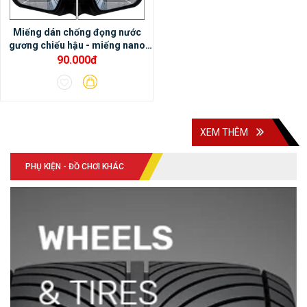
cảm nhận âm thanh rất hay.- Màn hình
Miếng dán chống đọng nước
DVD Android Oled Pro X3 có thể tích hợp
gương chiếu hậu - miếng nano
với cảm biến áp suất lốp, cảnh báo điểm
dán gương chiếu hậu xe ô tô
90.000đ
mù, camera hành trình, camera 360 DCT….
XEM THÊM
PHỤ KIỆN - ĐỒ CHƠI KHÁC