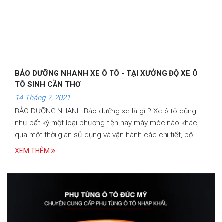
BẢO DƯỠNG NHANH XE Ô TÔ - TẠI XƯỞNG ĐỘ XE Ô
TÔ SINH CẦN THƠ
14 Tháng 7, 2021
BẢO DƯỠNG NHANH Bảo dưỡng xe là gì ? Xe ô tô cũng
như bất kỳ một loại phương tiện hay máy móc nào khác,
qua một thời gian sử dụng và vận hành các chi tiết, bộ
phận cấu thành đều bị mài mòn và giảm chất lượng
XEM THÊM
khiến…