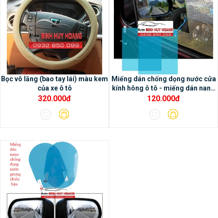
- Chức năng dẫn đường và tích hợp bản đồ
online Google map và có thể sử dụng bản
đồ offline Navitel
Bọc vô lăng (bao tay lái) màu kem
Miếng dán chống dọng nước cửa
của xe ô tô
kính hông ô tô - miếng dán nano
ô tô
320.000đ
120.000đ
- Hiệu chỉnh âm thanh chuyên nghiệp với
chip DSP tích hợp trong màn hình Oled