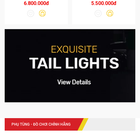
6.800.000đ
5.500.000đ
PHỤ TÙNG - ĐỒ CHƠI CHÍNH HÃNG