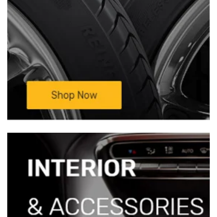
—————————————————————————
Mọi chi tiết xin liên hệ:
TRUNG TÂM NỘI
THẤT Ô TÔ BÌNH HUY HOÀNG –
Xưởng
Độ Xe Ô Tô Sinh Cần Thơ
Đc: 333D/11
Nguyễn Văn Linh, KV3, P. An Khánh ,
Q.Ninh Kiều, Tp Cần Thơ(Cặp vách BV Đa
khoa TW Cần Thơ)Đt: 0932 850 099 ( Mr
Sinh)