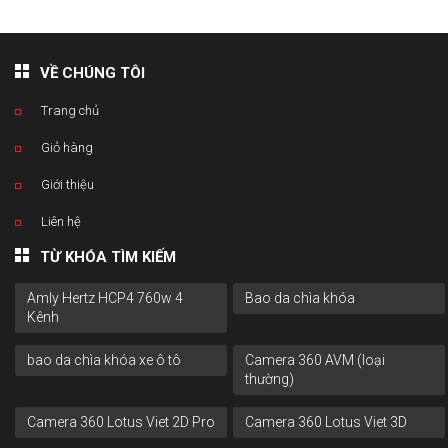
VỀ CHÚNG TÔI
Trang chủ
Giỏ hàng
Giới thiệu
Liên hệ
TỪ KHÓA TÌM KIẾM
Amly Hertz HCP4 760w 4
Bao da chìa khóa
Kênh
bao da chìa khóa xe ô tô
Camera 360 AVM (loại
thường)
Camera 360 Lotus Viet 2D Pro
Camera 360 Lotus Viet 3D