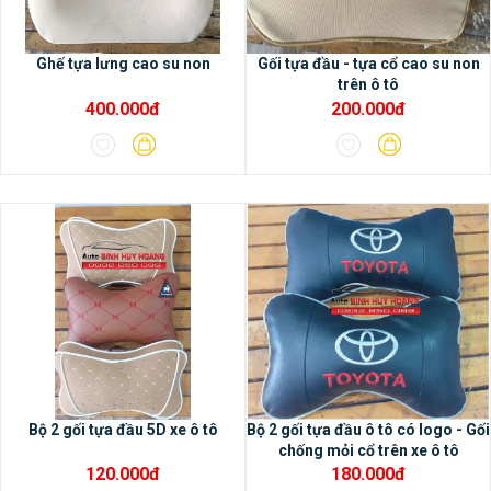
xe.– Phù hợp cho hầu hết các dòng xe
hiện nay.
Ghế tựa lưng cao su non
Gối tựa đầu - tựa cổ cao su non
trên ô tô
400.000đ
200.000đ
2/ Các tính năng nổi bật của
màn hình DVD Android Oled
Pro X3
- Màn hình DVD Android Oled
Pro X3 có bộ nhớ Ram 2G, bộ nhớ trong
32G, chip 8 nhân, bảo hành 18 tháng- Màn
hình Android Oled Pro X3 sử dụng không
giới hạn các ứng dụng trong cửa hàng CH
play- Màn hình IPS, cảm biến rất thông
minh, cảnh báo được đóng cửa bị hở
không khít ngay trên màn hình.- Hỗ trợ
Bộ 2 gối tựa đầu 5D xe ô tô
Bộ 2 gối tựa đầu ô tô có logo - Gối
chống mỏi cổ trên xe ô tô
camera AHD siêu rõ nét cho độ phân giải
120.000đ
180.000đ
Full HD 1920x1080p, chất lượng cao hơn