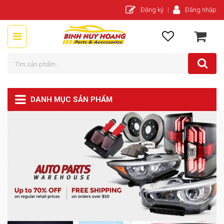
Đăng ký
Đăng nhập
DANH MỤC SẢN PHẨM