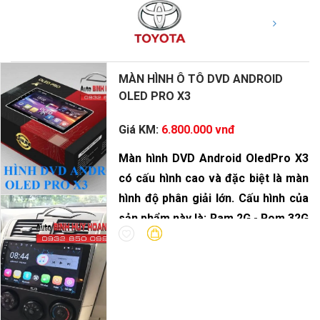
MÀN HÌNH Ô TÔ DVD ANDROID
OLED PRO X3
Giá KM:
6.800.000 vnđ
Màn hình DVD Android OledPro X3
có cấu hình cao và đặc biệt là màn
hình độ phân giải lớn. Cấu hình của
sản phẩm này là: Ram 2G - Rom 32G
- vi xử lý 8 Core.
DVD Android OledPro X3 là sự lựa
chọn hoàn hảo cho dòng xe gia
đình. Với bộ xử lý âm thanh DSP
cùng độ phân giải màn hình nét