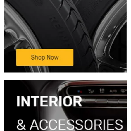
—————————————————————————
Mọi chi tiết xin liên hệ:
TRUNG TÂM NỘI
THẤT Ô TÔ BÌNH HUY HOÀNG –
Xưởng
Độ Xe Ô Tô Sinh Cần Thơ
Đc: 333D/11
Nguyễn Văn Linh, KV3, P. An Khánh ,
Q.Ninh Kiều, Tp Cần Thơ(Cặp vách BV Đa
khoa TW Cần Thơ)Đt: 0932 850 099 ( Mr
Sinh)