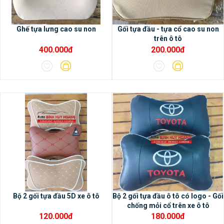
xe.– Phù hợp cho hầu hết các dòng xe
hiện nay.
Ghế tựa lưng cao su non
Gối tựa đầu - tựa cổ cao su non
trên ô tô
400.000đ
200.000đ
2/ Các tính năng nổi bật của
màn hình DVD Android Oled
Pro X3
- Màn hình DVD Android Oled
Pro X3 có bộ nhớ Ram 2G, bộ nhớ trong
32G, chip 8 nhân, bảo hành 18 tháng- Màn
hình Android Oled Pro X3 sử dụng không
giới hạn các ứng dụng trong cửa hàng CH
play- Màn hình IPS, cảm biến rất thông
minh, cảnh báo được đóng cửa bị hở
không khít ngay trên màn hình.- Hỗ trợ
Bộ 2 gối tựa đầu 5D xe ô tô
Bộ 2 gối tựa đầu ô tô có logo - Gối
chống mỏi cổ trên xe ô tô
camera AHD siêu rõ nét cho độ phân giải
120.000đ
180.000đ
Full HD 1920x1080p, chất lượng cao hơn