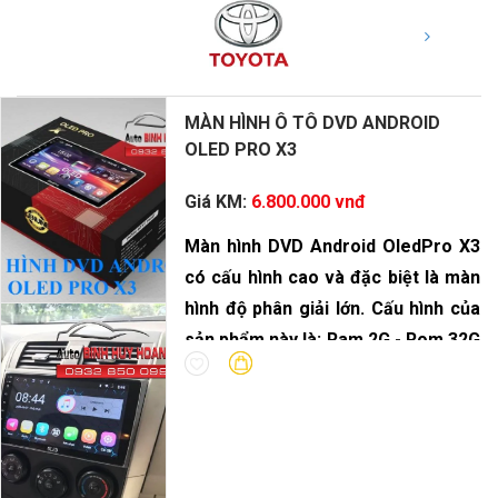
MÀN HÌNH Ô TÔ DVD ANDROID
OLED PRO X3
Giá KM:
6.800.000 vnđ
Màn hình DVD Android OledPro X3
có cấu hình cao và đặc biệt là màn
hình độ phân giải lớn. Cấu hình của
sản phẩm này là: Ram 2G - Rom 32G
- vi xử lý 8 Core.
DVD Android OledPro X3 là sự lựa
chọn hoàn hảo cho dòng xe gia
đình. Với bộ xử lý âm thanh DSP
cùng độ phân giải màn hình nét