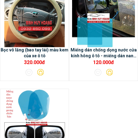
- Chức năng dẫn đường và tích hợp bản đồ
online Google map và có thể sử dụng bản
đồ offline Navitel
Bọc vô lăng (bao tay lái) màu kem
Miếng dán chống dọng nước cửa
của xe ô tô
kính hông ô tô - miếng dán nano
ô tô
320.000đ
120.000đ
- Hiệu chỉnh âm thanh chuyên nghiệp với
chip DSP tích hợp trong màn hình Oled