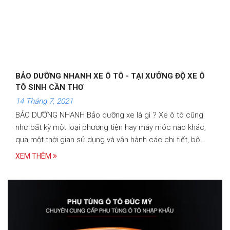
BẢO DƯỠNG NHANH XE Ô TÔ - TẠI XƯỞNG ĐỘ XE Ô
TÔ SINH CẦN THƠ
14 Tháng 7, 2021
BẢO DƯỠNG NHANH Bảo dưỡng xe là gì ? Xe ô tô cũng
như bất kỳ một loại phương tiện hay máy móc nào khác,
qua một thời gian sử dụng và vận hành các chi tiết, bộ
phận cấu thành đều bị mài mòn và giảm chất lượng
XEM THÊM
khiến…