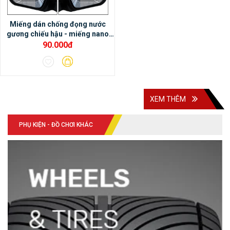
cảm nhận âm thanh rất hay.- Màn hình
Miếng dán chống đọng nước
DVD Android Oled Pro X3 có thể tích hợp
gương chiếu hậu - miếng nano
với cảm biến áp suất lốp, cảnh báo điểm
dán gương chiếu hậu xe ô tô
90.000đ
mù, camera hành trình, camera 360 DCT….
XEM THÊM
PHỤ KIỆN - ĐỒ CHƠI KHÁC