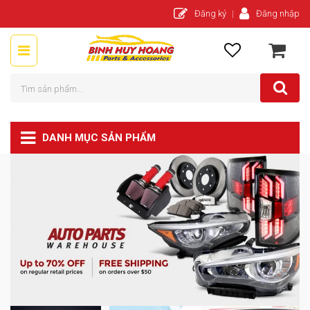
Đăng ký
Đăng nhập
DANH MỤC SẢN PHẨM