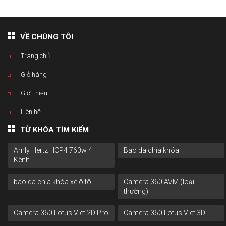
VỀ CHÚNG TÔI
Trang chủ
Giỏ hàng
Giới thiệu
Liên hệ
TỪ KHÓA TÌM KIẾM
Amly Hertz HCP4 760w 4
Bao da chìa khóa
Kênh
bao da chìa khóa xe ô tô
Camera 360 AVM (loại
thường)
Camera 360 Lotus Viet 2D Pro
Camera 360 Lotus Viet 3D