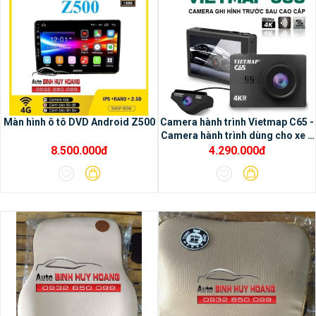
1/ Tiện ích của màng hình
Màn hình ô tô DVD Android Z500
Camera hành trình Vietmap C65 -
Camera hành trình dùng cho xe ô
Oled:
– Trãi nghiệm các ứng dụng đa
tô
8.500.000đ
4.290.000đ
phương tiện– Tô điểm thêm cho nội thất ô
tô trở nên sang trọng hơn– Kết nối được
với nhiều thiết bị hỗ trợ– Sử dụng dễ dàng &
thuận tiện– Sản phẩm chính hãng, thương
hiệu quốc tế, công nghệ Nhật Bản– Gồm
màn hình 9 inch và 10 inch– Độ bền & độ
ổn định cao, cấu hình mạnh mẽ, cảm ứng
mượt mà– Dễ dàng lắp đặt mà không ảnh
hưởng đến các phần thiết bị cơ bản của