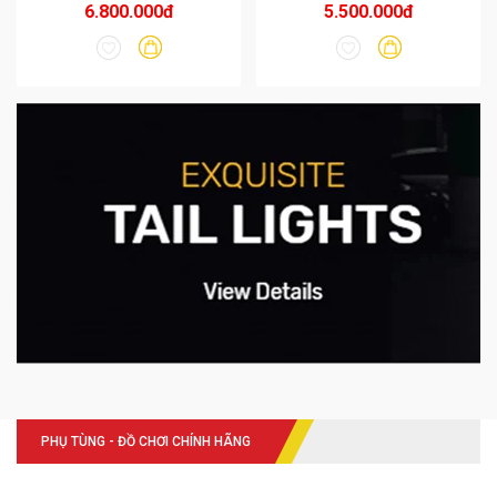
6.800.000đ
5.500.000đ
PHỤ TÙNG - ĐỒ CHƠI CHÍNH HÃNG