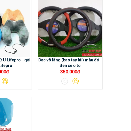
ữ U Lifepro - gối
Bọc vô lăng (bao tay lái) màu đỏ -
Lifepro
đen xe ô tô
000đ
350.000đ