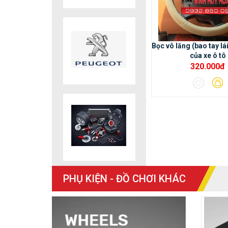
Bọc vô lăng (bao tay l
của xe ô tô
320.000đ
PHỤ KIỆN - ĐỒ CHƠI KHÁC