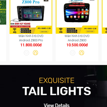
Màn hình ô tô DVD
Màn hình ô tô DVD
Android Z800 Pro
Android Z800
11.800.000đ
10.500.000đ