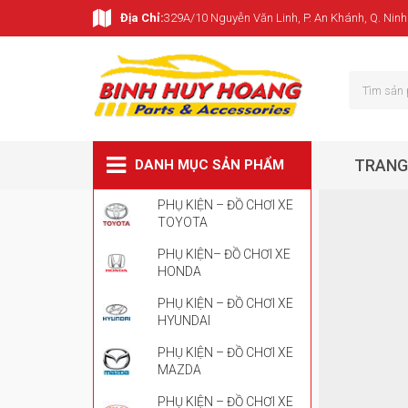
Địa Chỉ:
329A/10 Nguyễn Văn Linh, P. An Khánh, Q. Ninh
TRANG
DANH MỤC SẢN PHẨM
PHỤ KIỆN – ĐỒ CHƠI XE
TOYOTA
PHỤ KIỆN– ĐỒ CHƠI XE
HONDA
PHỤ KIỆN – ĐỒ CHƠI XE
HYUNDAI
PHỤ KIỆN – ĐỒ CHƠI XE
MAZDA
PHỤ KIỆN – ĐỒ CHƠI XE