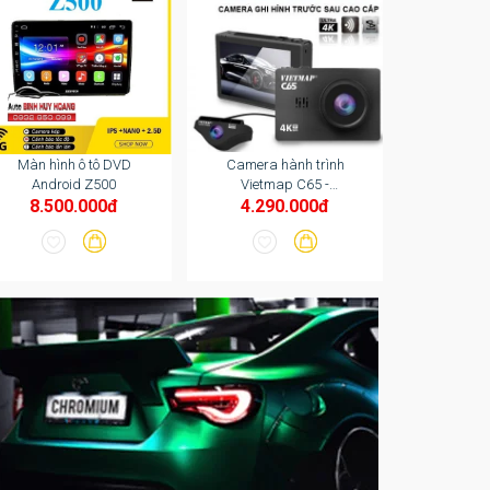
Màn hình ô tô DVD
Camera hành trình
Ghế tựa 
Android Z500
Vietmap C65 -
Camera hành trình
8.500.000đ
4.290.000đ
400
dùng cho xe ô tô