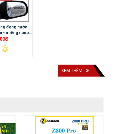
ống đọng nước
u - miếng nano
ếu hậu xe ô tô
000đ
XEM THÊM