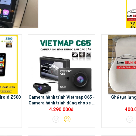
lựa chọn hoàn hảo cho dòng xe
gia đình. Với bộ xử lý âm thanh
DSP cùng độ phân giải màn
hình nét nhất hiện tại.
droid Z500
Camera hành trình Vietmap C65 -
Ghế tựa lưn
Camera hành trình dùng cho xe ô
tô
đ
4.290.000đ
400.