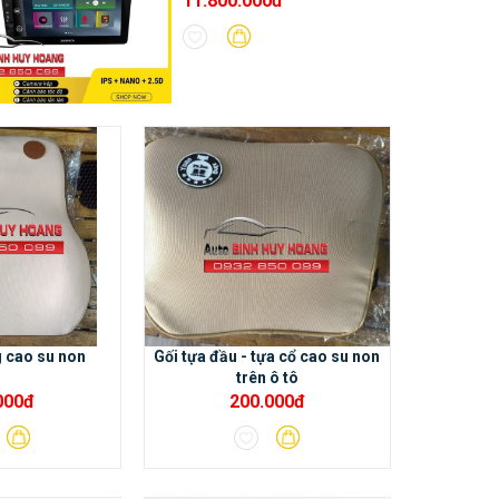
11.800.000đ
g cao su non
Gối tựa đầu - tựa cổ cao su non
trên ô tô
000đ
200.000đ