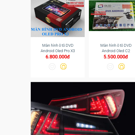
g (bao tay
Màn hình ô tô DVD
Màn hình ô tô DVD
 - đen xe ô
Android Oled Pro X3
Android Oled C2
ô
000đ
6.800.000đ
5.500.000đ