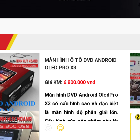
MÀN HÌNH Ô TÔ DVD ANDROID
OLED PRO X3
Giá KM:
6.800.000 vnđ
Màn hình DVD Android OledPro
X3 có cấu hình cao và đặc biệt
là màn hình độ phân giải lớn.
Cấu hình của sản phẩm này là:
Ram 2G - Rom 32G - vi xử lý 8
Core.
DVD Android OledPro X3 là sự