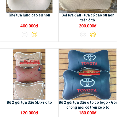
xe.– Phù hợp cho hầu hết các dòng xe
hiện nay.
Ghế tựa lưng cao su non
Gối tựa đầu - tựa cổ cao su non
trên ô tô
400.000đ
200.000đ
2/ Các tính năng nổi bật của
màn hình DVD Android Oled
Pro X3
- Màn hình DVD Android Oled
Pro X3 có bộ nhớ Ram 2G, bộ nhớ trong
32G, chip 8 nhân, bảo hành 18 tháng- Màn
hình Android Oled Pro X3 sử dụng không
giới hạn các ứng dụng trong cửa hàng CH
play- Màn hình IPS, cảm biến rất thông
minh, cảnh báo được đóng cửa bị hở
không khít ngay trên màn hình.- Hỗ trợ
Bộ 2 gối tựa đầu 5D xe ô tô
Bộ 2 gối tựa đầu ô tô có logo - Gối
chống mỏi cổ trên xe ô tô
camera AHD siêu rõ nét cho độ phân giải
120.000đ
180.000đ
Full HD 1920x1080p, chất lượng cao hơn