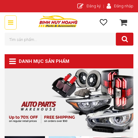
Đăng ký
Đăng nhập
DANH MỤC SẢN PHẨM