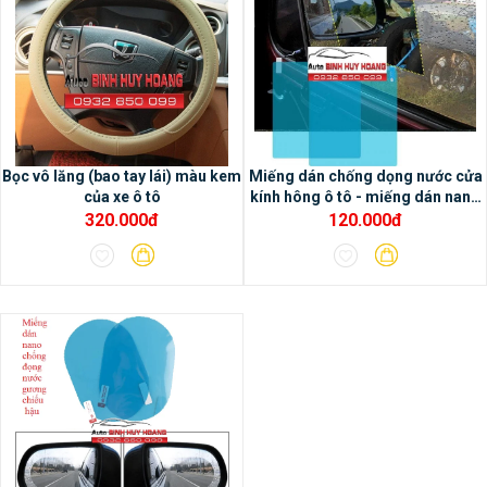
- Chức năng dẫn đường và tích hợp bản đồ
online Google map và có thể sử dụng bản
đồ offline Navitel
Bọc vô lăng (bao tay lái) màu kem
Miếng dán chống dọng nước cửa
của xe ô tô
kính hông ô tô - miếng dán nano
ô tô
320.000đ
120.000đ
- Hiệu chỉnh âm thanh chuyên nghiệp với
chip DSP tích hợp trong màn hình Oled