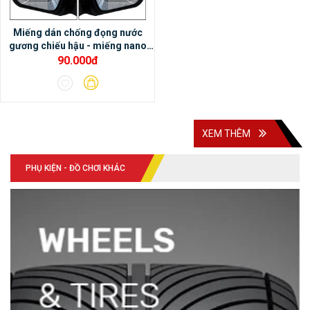
cảm nhận âm thanh rất hay.- Màn hình
Miếng dán chống đọng nước
DVD Android Oled Pro X3 có thể tích hợp
gương chiếu hậu - miếng nano
với cảm biến áp suất lốp, cảnh báo điểm
dán gương chiếu hậu xe ô tô
90.000đ
mù, camera hành trình, camera 360 DCT….
XEM THÊM
PHỤ KIỆN - ĐỒ CHƠI KHÁC