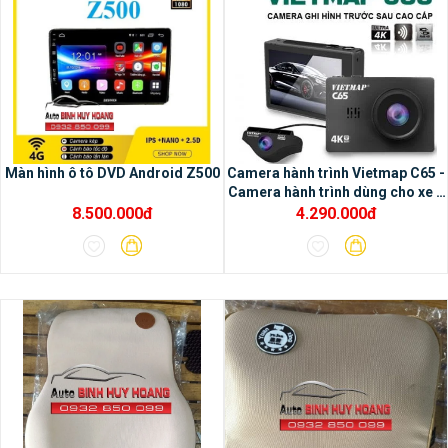
1/ Tiện ích của màng hình
Màn hình ô tô DVD Android Z500
Camera hành trình Vietmap C65 -
Camera hành trình dùng cho xe ô
Oled:
– Trãi nghiệm các ứng dụng đa
tô
8.500.000đ
4.290.000đ
phương tiện– Tô điểm thêm cho nội thất ô
tô trở nên sang trọng hơn– Kết nối được
với nhiều thiết bị hỗ trợ– Sử dụng dễ dàng &
thuận tiện– Sản phẩm chính hãng, thương
hiệu quốc tế, công nghệ Nhật Bản– Gồm
màn hình 9 inch và 10 inch– Độ bền & độ
ổn định cao, cấu hình mạnh mẽ, cảm ứng
mượt mà– Dễ dàng lắp đặt mà không ảnh
hưởng đến các phần thiết bị cơ bản của