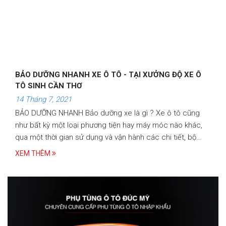
BẢO DƯỠNG NHANH XE Ô TÔ - TẠI XƯỞNG ĐỘ XE Ô
TÔ SINH CẦN THƠ
14 Tháng 7, 2021
BẢO DƯỠNG NHANH Bảo dưỡng xe là gì ? Xe ô tô cũng
như bất kỳ một loại phương tiện hay máy móc nào khác,
qua một thời gian sử dụng và vận hành các chi tiết, bộ
phận cấu thành đều bị mài mòn và giảm chất lượng
XEM THÊM
khiến…