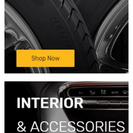
—————————————————————————
Mọi chi tiết xin liên hệ:
TRUNG TÂM NỘI
THẤT Ô TÔ BÌNH HUY HOÀNG –
Xưởng
Độ Xe Ô Tô Sinh Cần Thơ
Đc: 333D/11
Nguyễn Văn Linh, KV3, P. An Khánh ,
Q.Ninh Kiều, Tp Cần Thơ(Cặp vách BV Đa
khoa TW Cần Thơ)Đt: 0932 850 099 ( Mr
Sinh)