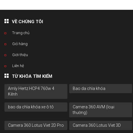
VỀ CHÚNG TÔI
Trang chủ
Giỏ hàng
Giới thiệu
Liên hệ
TỪ KHÓA TÌM KIẾM
Amly Hertz HCP4 760w 4
Bao da chìa khóa
Kênh
bao da chìa khóa xe ô tô
Camera 360 AVM (loại
thường)
Camera 360 Lotus Viet 2D Pro
Camera 360 Lotus Viet 3D