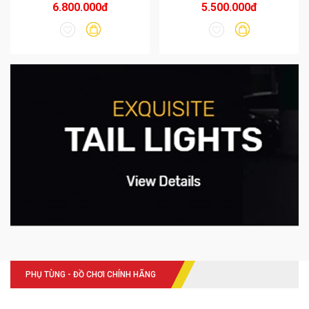
6.800.000đ
5.500.000đ
PHỤ TÙNG - ĐỒ CHƠI CHÍNH HÃNG