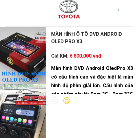
MÀN HÌNH Ô TÔ DVD ANDROID
OLED PRO X3
Giá KM:
6.800.000 vnđ
Màn hình DVD Android OledPro X3
có cấu hình cao và đặc biệt là màn
hình độ phân giải lớn. Cấu hình của
sản phẩm này là: Ram 2G - Rom 32G
- vi xử lý 8 Core.
DVD Android OledPro X3 là sự lựa
chọn hoàn hảo cho dòng xe gia
đình. Với bộ xử lý âm thanh DSP
cùng độ phân giải màn hình nét